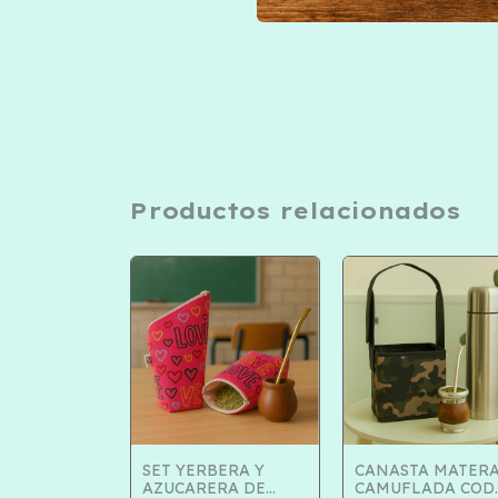
Productos relacionados
A MATERA
SET YERBERA Y
CANASTA MATER
-194
AZUCARERA DE
CAMUFLADA COD