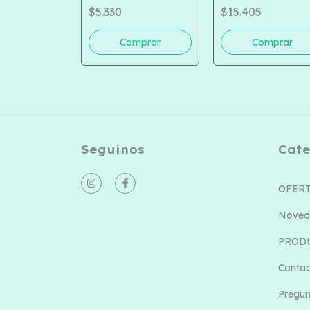
TELA MALIBU COD
948-163
$5.330
$15.405
516-5014
Seguinos
Cate
OFER
Noved
PROD
Conta
Pregun