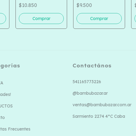
1100
$10.850
$9.500
gorías
Contactános
541165773226
TA
@bambubazar.ar
ades!
ventas@bambubazar.com.ar
UCTOS
Sarmiento 2274 4°C Caba
cto
tas Frecuentes