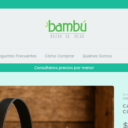
eguntas Frecuentes
Cómo Comprar
Quiénes Somos
Consultanos precios por menor
Ini
COD
C
C
$