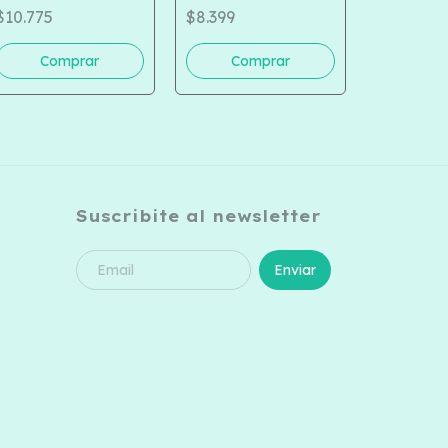
NUEVO M
COD 221-264
$10.775
$8.399
CRIOLLO
SURTIDOS
$14.620
1096
Suscribite al newsletter