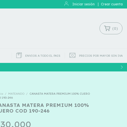
Iniciar sesión
|
Crear cuenta
(
0
)
ENVIOS A TODO EL PAIS
PRECIOS POR MAYOR SIN IVA
cio
/
MATEANDO
/
CANASTA MATERA PREMIUM 100% CUERO
 190-246
ANASTA MATERA PREMIUM 100%
UERO COD 190-246
30.000