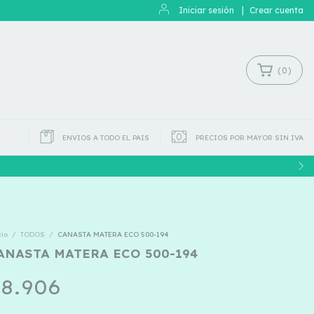
Iniciar sesión
|
Crear cuenta
(
0
)
ENVIOS A TODO EL PAIS
PRECIOS POR MAYOR SIN IVA
cio
/
TODOS
/
CANASTA MATERA ECO 500-194
ANASTA MATERA ECO 500-194
8.906