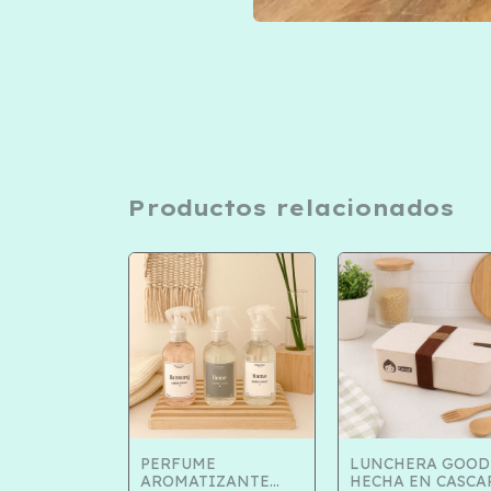
Productos relacionados
R CON
PERFUME
LUNCHERA GOODI
AS GRANDE
AROMATIZANTE
HECHA EN CASCA