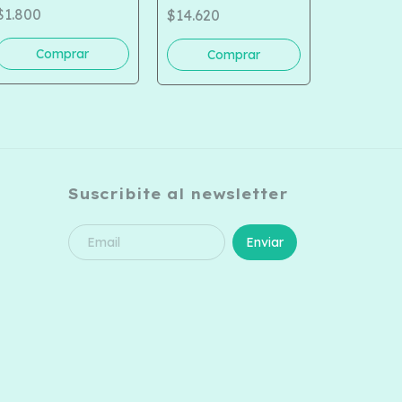
MACETA 
SURTIDOS COD 516-
$1.800
$14.620
ROSA 950
1096
$5.000
Suscribite al newsletter