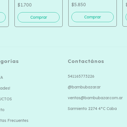
10751
5-
COD 350-1129
$5.850
$1.700
gorías
Contactános
541165773226
TA
@bambubazar.ar
ades!
ventas@bambubazar.com.ar
UCTOS
Sarmiento 2274 4°C Caba
cto
tas Frecuentes