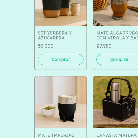
SET YERBERA Y
MATE ALGARROB
AZUCARERA
CON VIROLA Y BA
CORDURA COD 132-
COD 504-200
$3.000
$7.950
1200
MATE IMPERIAL
CANASTA MATERA