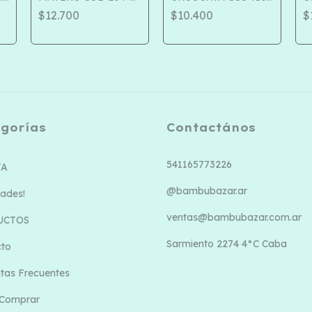
877
08
$12.700
$10.400
$
gorías
Contactános
541165773226
TA
@bambubazar.ar
ades!
ventas@bambubazar.com.ar
UCTOS
Sarmiento 2274 4°C Caba
cto
tas Frecuentes
Comprar