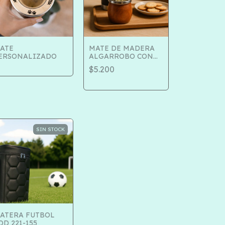
ATE
MATE DE MADERA
ERSONALIZADO
ALGARROBO CON
VIROLA Y BASE DE
$5.200
ACERO COD 504-180
SIN STOCK
ATERA FUTBOL
OD 221-155