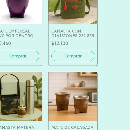
ATE IMPERIAL
CANASTA CON
VC POR DENTRO Y
DIVISIONES 221-335
UERA COD 501-
5.460
$12.100
300
ANASTA MATERA
MATE DE CALABAZA