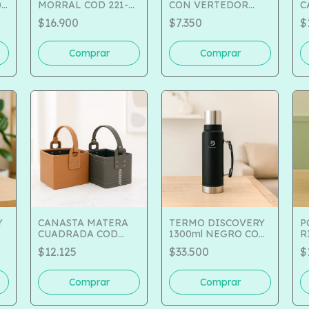
-
MORRAL COD 221-
CON VERTEDOR
C
245
510-494
9
$16.900
$7.350
$
Y
CANASTA MATERA
TERMO DISCOVERY
P
CUADRADA COD
1300ml NEGRO COD
R
400-3011
850-17076
$12.125
$33.500
$