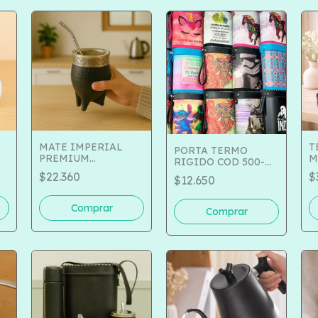
O
MATE IMPERIAL
T
PORTA TERMO
PREMIUM
M
RIGIDO COD 500-
CALABAZA VIROLA
181
$22.360
$
$12.650
DE
ALPACA COD 504-85
0