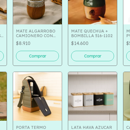
O
MATE ALGARROBO
MATE QUECHUA +
M
SE
CAMIONERO CON
BOMBILLA 516-1102
P
GUARDA 504-188
F
$8.910
$14.600
$
1
PORTA TERMO
LATA HAVA AZUCAR
C