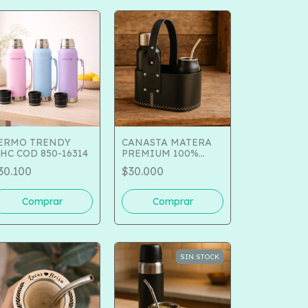
ERMO TRENDY
CANASTA MATERA
HC COD 850-16314
PREMIUM 100%
CUERO COD 190-246
30.100
$30.000
SIN STOCK