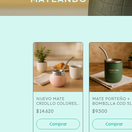
NUEVO MATE
MATE PORTEÑO +
CRIOLLO COLORES
BOMBILLA COD 51
SURTIDOS COD 516-
1100
$14.620
$9.500
1096