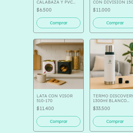
CALABAZA Y PVC
CON DIVISION 150
COD 501-1302
95
$6.500
$11.000
LATA CON VISOR
TERMO DISCOVER
510-170
1300ml BLANCO
COD 850-17077
$11.400
$33.500