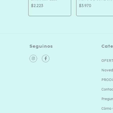
COD 221-38
$2.223
$3.970
Seguinos
Cate
OFER
Noved
PROD
Conta
Pregun
Cómo 