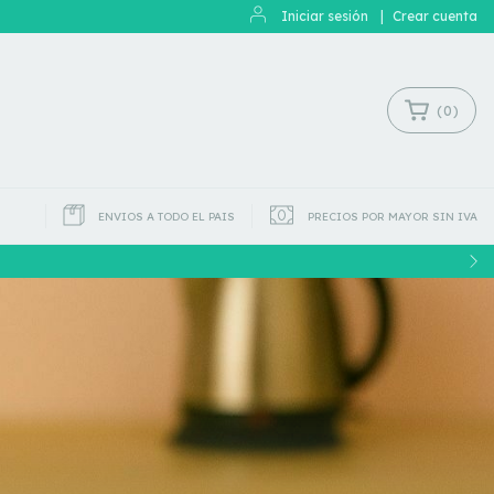
Iniciar sesión
|
Crear cuenta
(
0
)
ENVIOS A TODO EL PAIS
PRECIOS POR MAYOR SIN IVA