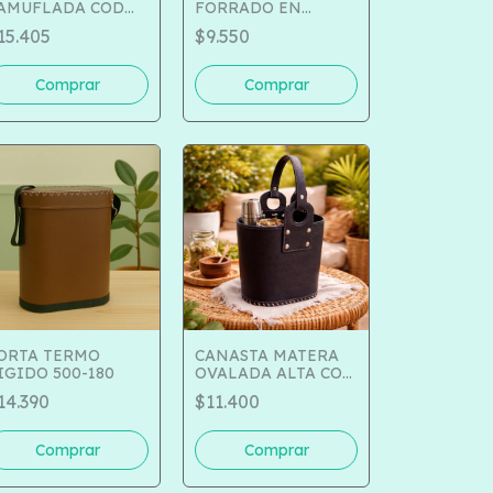
AMUFLADA COD
FORRADO EN
48-163
CUERO DE VAQUETA
15.405
$9.550
COD 169-28
ORTA TERMO
CANASTA MATERA
IGIDO 500-180
OVALADA ALTA COD
150-04
14.390
$11.400