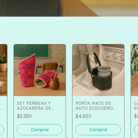
SET YERBERA Y
PORTA MATE DE
C
6-
AZUCARERA DE
AUTO ECOCUERO
E
TELA MALIBU COD
COD 150-02
$5.330
$4.850
$
516-5014