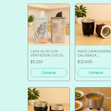
LATA ALTA CON
MATE CAMIONER
VERTEDOR COD 510-
CALABAZA
241
FORRADO EN
$5.250
$12.000
CUERO Y VIROLA 
ACERO COD 169-52