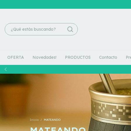
OFERTA
Novedades!
PRODUCTOS
Contacto
Pr
Inicio
/
MATEANDO
MATEANDO