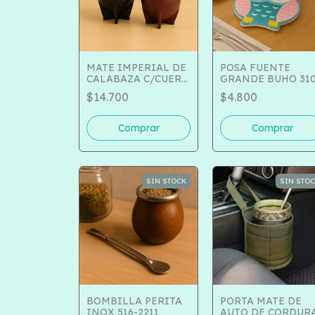
MATE IMPERIAL DE
POSA FUENTE
CALABAZA C/CUERO
GRANDE BUHO 310
Y VIROLA DE ACERO
2325
$14.700
$4.800
Y DIJE DE ALPACA
COD 169-510
SIN STOCK
SIN STO
BOMBILLA PERITA
PORTA MATE DE
INOX 516-2211
AUTO DE CORDUR