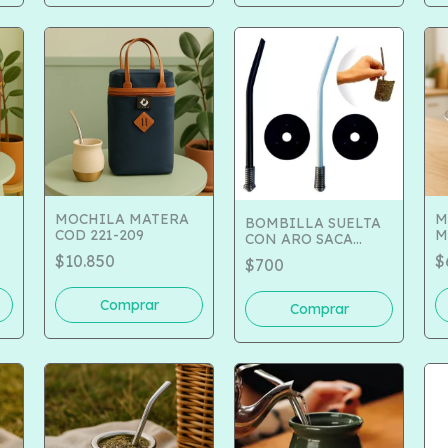
MOCHILA MATERA
M
BOMBILLA SUELTA
COD 221-209
M
CON ARO SACA
1
YERBA COD 500-330
$10.850
$
$700