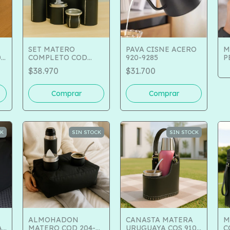
SET MATERO
PAVA CISNE ACERO
M
-
COMPLETO COD
920-9285
P
500-191
$38.970
$31.700
CK
SIN STOCK
SIN STOCK
ALMOHADON
CANASTA MATERA
M
A
MATERO COD 204-
URUGUAYA COS 910-
C