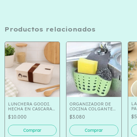
Productos relacionados
LA
LUNCHERA GOODI.
ORGANIZADOR DE
PA
HECHA EN CASCARA
COCINA COLGANTE
10
DE ARROZ. COD 695-
COD 950-7470
$5
$10.000
$3.080
7105